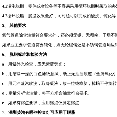
4.2浸泡脱脂，零件或者设备等不容易采用循环脱脂时采取的
4.3循环脱脂，脱脂效果最好，同时还可以完成如酸洗、钝化
5、 其他要求
氧气管道除含油量符合要求外，还必须无锈、无颗粒、干燥不
如果业主要求管道需要钝化，则无论碳钢还是不锈钢管道均应
6、 脱脂标准和检验方法
a，用紫外光检查，应无紫蓝荧光；
b，用洁净干燥的白色滤纸擦拭，纸上无油渍痕迹（金属氧化
c，用无油蒸汽吹洗，取冷凝液，放一粒纯樟脑，樟脑不停旋转
d，定量分析含油量，每平方米含油量符合要求。
e，如果有露点要求，应用露点仪测定露点
7、
深圳荧鸿有哪些检查灯可应用于脱脂