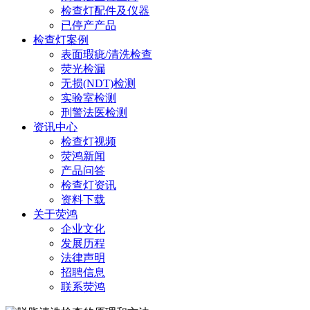
检查灯配件及仪器
已停产产品
检查灯案例
表面瑕疵/清洗检查
荧光检漏
无损(NDT)检测
实验室检测
刑警法医检测
资讯中心
检查灯视频
荧鸿新闻
产品问答
检查灯资讯
资料下载
关于荧鸿
企业文化
发展历程
法律声明
招聘信息
联系荧鸿