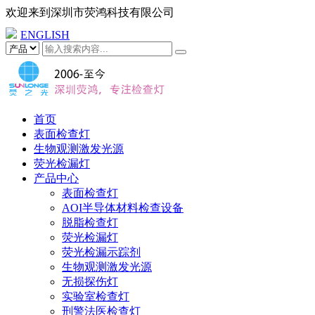
欢迎来到
深圳市荧鸿科技有限公司
ENGLISH
首页
表面检查灯
生物观测激发光源
荧光检漏灯
产品中心
表面检查灯
AOI半导体材料检查设备
脱脂检查灯
荧光检漏灯
荧光检漏示踪剂
生物观测激发光源
无损探伤灯
实验室检查灯
刑警法医检查灯