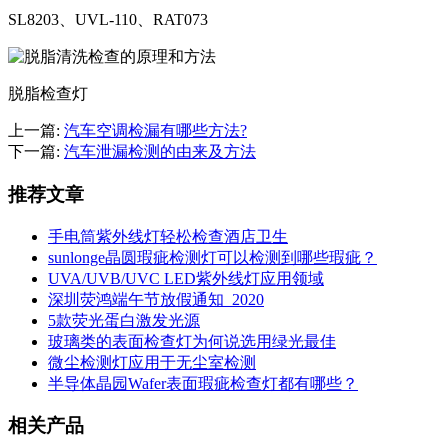
SL8203、UVL-110、RAT073
脱脂检查灯
上一篇:
汽车空调检漏有哪些方法?
下一篇:
汽车泄漏检测的由来及方法
推荐文章
手电筒紫外线灯轻松检查酒店卫生
sunlonge晶圆瑕疵检测灯可以检测到哪些瑕疵？
UVA/UVB/UVC LED紫外线灯应用领域
深圳荧鸿端午节放假通知_2020
5款荧光蛋白激发光源
玻璃类的表面检查灯为何说选用绿光最佳
微尘检测灯应用于无尘室检测
半导体晶园Wafer表面瑕疵检查灯都有哪些？
相关产品