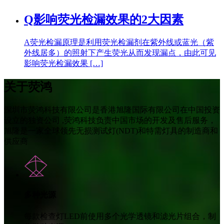
Q
影响荧光检漏效果的2大因素
A
荧光检漏原理是利用荧光检漏剂在紫外线或蓝光（紫
外线居多）的照射下产生荧光从而发现漏点，由此可见
影响荧光检漏效果 […]
关于荧鸿
深圳市荧鸿科技有限公司是香港旭隆国际有限公司在中国投资
设立的独资公司 ,荧鸿科技负责中国市场的开发及售后服务，
旭隆是一家全球领先无损测试灯(NDT)和特需灯具的制造商和
供应商
多种光源
每款检查灯LED前使用多个光学透镜和滤光片组合，制