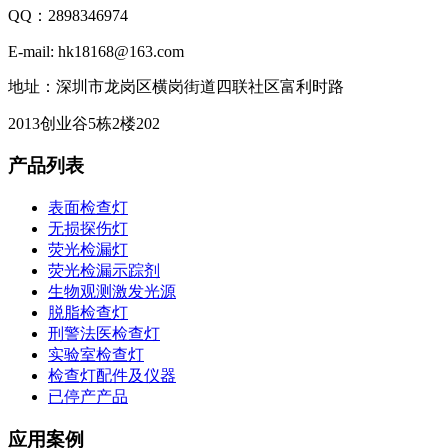
QQ：2898346974
E-mail: hk18168@163.com
地址：深圳市龙岗区横岗街道四联社区富利时路
2013创业谷5栋2楼202
产品列表
表面检查灯
无损探伤灯
荧光检漏灯
荧光检漏示踪剂
生物观测激发光源
脱脂检查灯
刑警法医检查灯
实验室检查灯
检查灯配件及仪器
已停产产品
应用案例