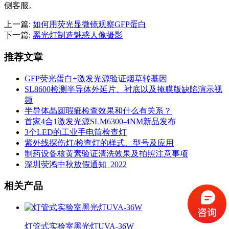
侧客服。
上一篇:
如何用荧光显微镜观察GFP蛋白
下一篇:
黑光灯制造魅惑人像摄影
推荐文章
GFP荧光蛋白+激发光源验证烟草转基因
SL8600检测半导体外延片、衬底以及掩膜版缺陷演示视
频
半导体晶圆瑕疵检查效果和什么有关系？
首家4合1激发光源SLM6300-4NM新品发布
3个LED的工业手电筒检查灯
紫外线探伤灯/检查灯的样式、型号及应用
制药设备核黄素验证清洗效果及拍照注意事项
深圳荧鸿中秋放假通知_2022
相关产品
灯管式实验室黑光灯UVA-36W