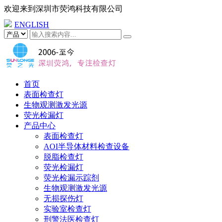
欢迎来到
深圳市荧鸿科技有限公司
ENGLISH
首页
表面检查灯
生物观测激发光源
荧光检漏灯
产品中心
表面检查灯
AOI半导体材料检查设备
脱脂检查灯
荧光检漏灯
荧光检漏示踪剂
生物观测激发光源
无损探伤灯
实验室检查灯
刑警法医检查灯