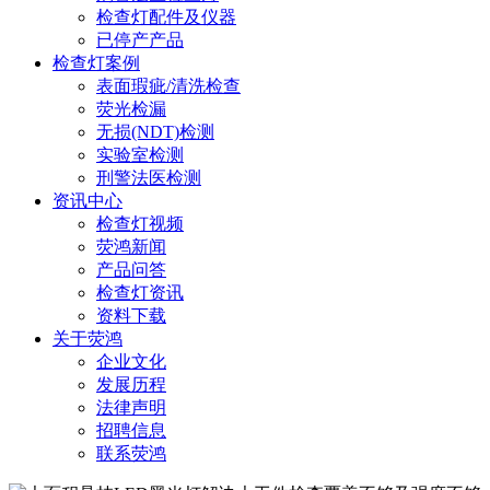
检查灯配件及仪器
已停产产品
检查灯案例
表面瑕疵/清洗检查
荧光检漏
无损(NDT)检测
实验室检测
刑警法医检测
资讯中心
检查灯视频
荧鸿新闻
产品问答
检查灯资讯
资料下载
关于荧鸿
企业文化
发展历程
法律声明
招聘信息
联系荧鸿