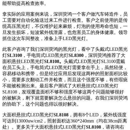
能帮助提高检查效率。
拿实际的应用案例来说，深圳荧鸿一个客户做汽车铸造件，员
工需要对自动化输送过来工件进行检查。客户之前使用的是传
统高压黑光灯，不仅维护起来麻烦，灯泡的使用寿命也短，一
旦发生损坏，短波紫外线泄露，也危害员工的身体健康。领导
抓住这次车间整改，准备上手LED黑光灯。
此客户咨询了我们深圳荧鸿的黑光灯，看中了头戴式LED黑光
灯
SL3100
，手电筒式LED黑光灯
SL8300
，深圳荧鸿推荐了大
面积悬挂LED黑光灯
SL8108
。
头戴式LED黑光灯SL3100需戴
在员工头上，手电筒式LED黑光灯需要拿在手上，虽然轻便，
容易移动和携带，但是经过应用后发现这两种的照射面积比较
小，需要多次翻动工件并检查，而且这个强度不够，有些瑕疵
不能被检测出来。最后客户测试了大积悬挂式LED黑光灯
SL8108，发现覆盖面积不够和强度不够这两个问题能够很好
的被解决，剩下就需要解决怎么悬挂的问题。在我们深圳荧鸿
的协助下，这个问题也得以很好解决。
大面积悬挂式LED黑光灯
SL8108
，拥有8个LED，紫外线强度
可达到13000uw/cm2，照射面积达360*240mm（均在38cm距离
处）。更多关于大面积悬挂式LED黑光灯
SL8108
，请咨询右