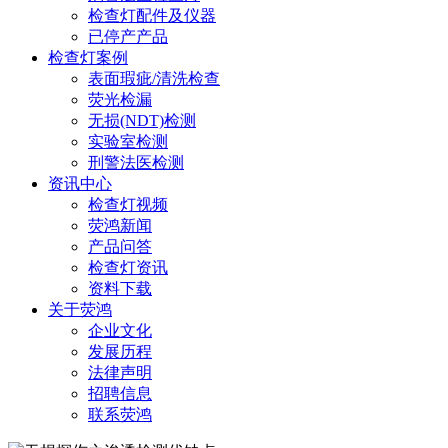
检查灯配件及仪器
已停产产品
检查灯案例
表面瑕疵/清洗检查
荧光检漏
无损(NDT)检测
实验室检测
刑警法医检测
资讯中心
检查灯视频
荧鸿新闻
产品问答
检查灯资讯
资料下载
关于荧鸿
企业文化
发展历程
法律声明
招聘信息
联系荧鸿