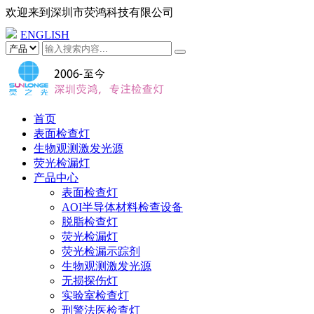
欢迎来到
深圳市荧鸿科技有限公司
ENGLISH
首页
表面检查灯
生物观测激发光源
荧光检漏灯
产品中心
表面检查灯
AOI半导体材料检查设备
脱脂检查灯
荧光检漏灯
荧光检漏示踪剂
生物观测激发光源
无损探伤灯
实验室检查灯
刑警法医检查灯