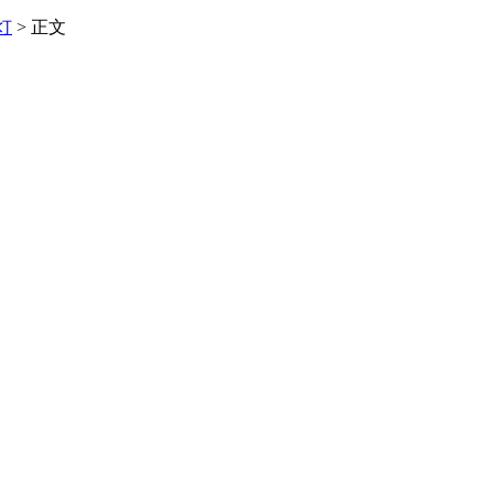
灯
>
正文