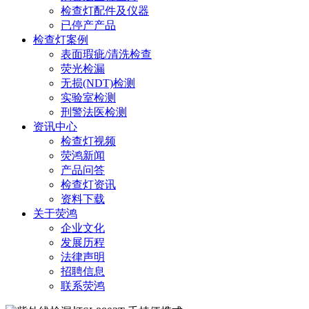
检查灯配件及仪器
已停产产品
检查灯案例
表面瑕疵/清洗检查
荧光检漏
无损(NDT)检测
实验室检测
刑警法医检测
资讯中心
检查灯视频
荧鸿新闻
产品问答
检查灯资讯
资料下载
关于荧鸿
企业文化
发展历程
法律声明
招聘信息
联系荧鸿