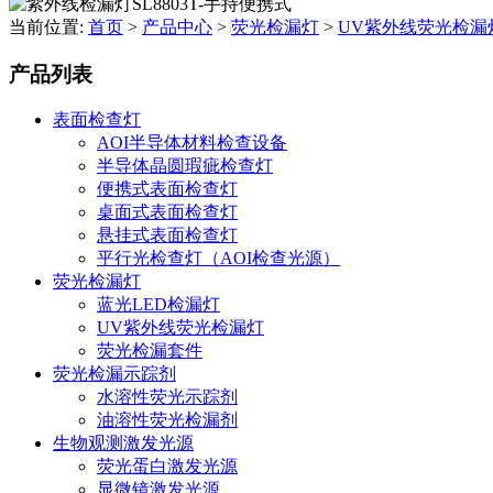
当前位置:
首页
>
产品中心
>
荧光检漏灯
>
UV紫外线荧光检漏
产品列表
表面检查灯
AOI半导体材料检查设备
半导体晶圆瑕疵检查灯
便携式表面检查灯
桌面式表面检查灯
悬挂式表面检查灯
平行光检查灯（AOI检查光源）
荧光检漏灯
蓝光LED检漏灯
UV紫外线荧光检漏灯
荧光检漏套件
荧光检漏示踪剂
水溶性荧光示踪剂
油溶性荧光检漏剂
生物观测激发光源
荧光蛋白激发光源
显微镜激发光源