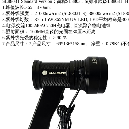
SL8803T-Standard Version；简称SL8803T-S(标准款);SL8803T- 
1.峰值波长:365 – 370nm;
2.紫外线强度： 21000uw/cm2-(SL8803T-S); 38600uw/cm2
3.紫外线灯数： 3× 5-15W 365NM UV LED; LED平均寿命是30
4.电源:交流100-240AC/50H充电器 ; 直流聚合物电池组
5.照射面积： 160MM直径的光圈在30厘米距离
6.紫外线光强的稳定性： > 90 ％
7.产品尺寸：7.产品尺寸： 69*136*158mm; 净重： 0.78KG