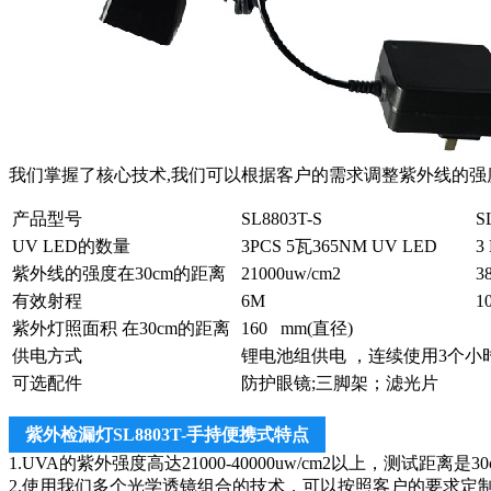
我们掌握了核心技术,我们可以根据客户的需求调整紫外线的强
产品型号
SL8803T-S
S
UV LED的数量
3PCS 5瓦365NM UV LED
3
紫外线的强度在30cm的距离
21000uw/cm2
3
有效射程
6M
1
紫外灯照面积 在30cm的距离
160 mm(直径)
供电方式
锂电池组供电 ，连续使用3个小
可选配件
防护眼镜;三脚架；滤光片
紫外检漏灯SL8803T-手持便携式特点
1.UVA的紫外强度高达21000-40000uw/cm2以上，测试距
2.使用我们多个光学透镜组合的技术，可以按照客户的要求定