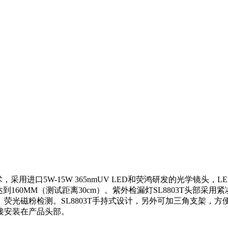
口5W-15W 365nmUV LED和荧鸿研发的光学镜头，LED寿命为3
径可以达到160MM（测试距离30cm）。紫外检漏灯SL8803T
荧光磁粉检测。SL8803T手持式设计，另外可加三角支架，
接安装在产品头部。