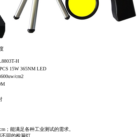
度
L8803T-H
 PCS 15W 365NM LED
8600uw/cm2
0M
时
离是30cm；能满足各种工业测试的需求。
制不同的检漏灯