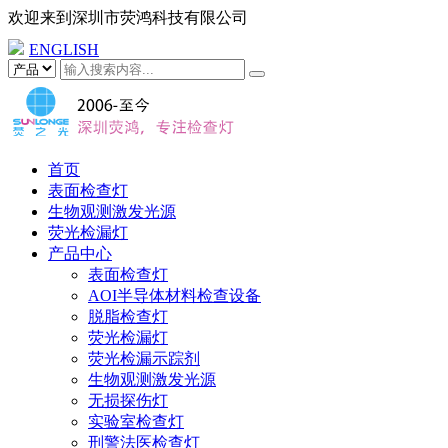
欢迎来到
深圳市荧鸿科技有限公司
ENGLISH
首页
表面检查灯
生物观测激发光源
荧光检漏灯
产品中心
表面检查灯
AOI半导体材料检查设备
脱脂检查灯
荧光检漏灯
荧光检漏示踪剂
生物观测激发光源
无损探伤灯
实验室检查灯
刑警法医检查灯