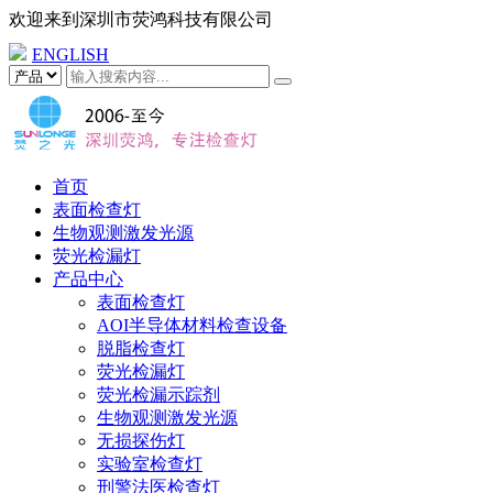
欢迎来到
深圳市荧鸿科技有限公司
ENGLISH
首页
表面检查灯
生物观测激发光源
荧光检漏灯
产品中心
表面检查灯
AOI半导体材料检查设备
脱脂检查灯
荧光检漏灯
荧光检漏示踪剂
生物观测激发光源
无损探伤灯
实验室检查灯
刑警法医检查灯