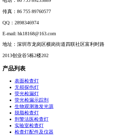
电话：86 755 89233889
传真：86 755 89760577
QQ：2898346974
E-mail: hk18168@163.com
地址：深圳市龙岗区横岗街道四联社区富利时路
2013创业谷5栋2楼202
产品列表
表面检查灯
无损探伤灯
荧光检漏灯
荧光检漏示踪剂
生物观测激发光源
脱脂检查灯
刑警法医检查灯
实验室检查灯
检查灯配件及仪器