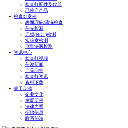
检查灯配件及仪器
已停产产品
检查灯案例
表面瑕疵/清洗检查
荧光检漏
无损(NDT)检测
实验室检测
刑警法医检测
资讯中心
检查灯视频
荧鸿新闻
产品问答
检查灯资讯
资料下载
关于荧鸿
企业文化
发展历程
法律声明
招聘信息
联系荧鸿