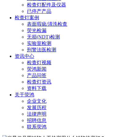
检查灯配件及仪器
已停产产品
检查灯案例
表面瑕疵/清洗检查
荧光检漏
无损(NDT)检测
实验室检测
刑警法医检测
资讯中心
检查灯视频
荧鸿新闻
产品问答
检查灯资讯
资料下载
关于荧鸿
企业文化
发展历程
法律声明
招聘信息
联系荧鸿