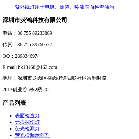
紫外线灯用于电镀、涂装、喷漆表面检查油污
深圳市荧鸿科技有限公司
电话：86 755 89233889
传真：86 755 89760577
QQ：2898346974
E-mail: hk18168@163.com
地址：深圳市龙岗区横岗街道四联社区富利时路
2013创业谷5栋2楼202
产品列表
表面检查灯
无损探伤灯
荧光检漏灯
荧光检漏示踪剂