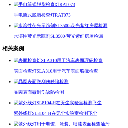
手电筒式脱脂检查灯RAT073
水溶性荧光示踪剂SL3500-荧光紫红房屋检漏
相关案例
表面检查灯SLA310用于汽车表面瑕疵检查
晶圆表面微刮伤缺陷检测
紫外线灯SL8104-H在无尘实验室检测飞尘