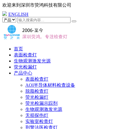
欢迎来到
深圳市荧鸿科技有限公司
ENGLISH
首页
表面检查灯
生物观测激发光源
荧光检漏灯
产品中心
表面检查灯
AOI半导体材料检查设备
脱脂检查灯
荧光检漏灯
荧光检漏示踪剂
生物观测激发光源
无损探伤灯
实验室检查灯
刑警法医检查灯