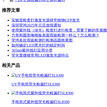
推荐文章
实验室检查灯激发光源研究植物GFP发光
深圳荧鸿2025年元旦放假通知
使用紫外线（绿光）检查灯进行检查，需要了解的常规概
方形和圆形掩模板表面瑕疵检测一样么？怎么检测？
荧鸿多款瑕疵检测灯检测晶圆效果图
如何确定LED黑光灯的稳定时间
365nm紫外线灯应用分类
荧光显微镜常用LED激发光源特点
相关产品
UV手电筒荧光检漏灯SL6300
手电筒式紫外线荧光检漏灯SL8300