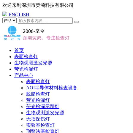
欢迎来到
深圳市荧鸿科技有限公司
ENGLISH
首页
表面检查灯
生物观测激发光源
荧光检漏灯
产品中心
表面检查灯
AOI半导体材料检查设备
脱脂检查灯
荧光检漏灯
荧光检漏示踪剂
生物观测激发光源
无损探伤灯
实验室检查灯
刑警法医检查灯