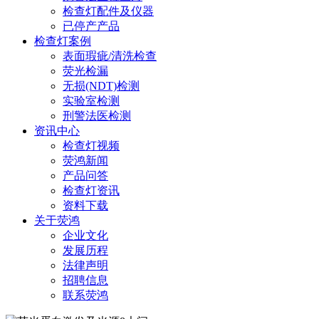
检查灯配件及仪器
已停产产品
检查灯案例
表面瑕疵/清洗检查
荧光检漏
无损(NDT)检测
实验室检测
刑警法医检测
资讯中心
检查灯视频
荧鸿新闻
产品问答
检查灯资讯
资料下载
关于荧鸿
企业文化
发展历程
法律声明
招聘信息
联系荧鸿