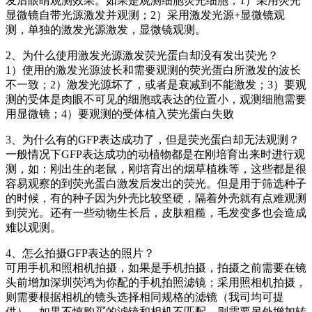
发后眼睛观测效果。如果是观测细胞荧光细胞，1）采用荧光
显微镜自带光源激发并观测；2）采用激发光源+显微镜观
测，单独的激发光源激发，显微镜观测。
2、为什么使用激发光源激发荧光蛋白却没有发出荧光？
1）使用的激发光源波长和需要观测的荧光蛋白所激发的波长
不一致；2）激发光源坏了，或者是衰减到不能激发；3）要观
测的受体是肉眼不可见的细胞或表达的位置小，观测细胞需要
用显微镜；4）要观测的受体植入荧光蛋白失败
3、为什么有的GFP表达成功了，但是荧光蛋白却无法观测？
一般情况下GFP表达成功的动植物都是在刚培育出来时进行观
测，如：刚出生的老鼠，刚培育出的烟草植株等，这些都是很
容易观察的到荧光蛋白激发后发出的荧光。但是用于筛选种子
的时候，有的种子因为外壳比较坚硬，隔着外壳就有点难观测
到荧光。还有一些动物生长后，皮肤粗糙，毛发变多也会造成
难以观测。
4、怎么拍摄GFP表达的照片？
可用手机和照相机拍摄，如果是手机拍摄，拍摄之前需要在镜
头前增加深圳荧鸿为你配的手机拍照滤镜；采用照相机拍摄，
则需要根据相机的镜头选择相同规格的滤镜（我司均可提
供），如果不慎购买的滤镜和相机不匹配，则需要另外增加转