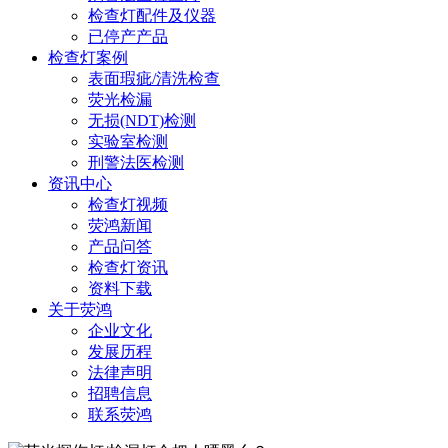
检查灯配件及仪器
已停产产品
检查灯案例
表面瑕疵/清洗检查
荧光检漏
无损(NDT)检测
实验室检测
刑警法医检测
资讯中心
检查灯视频
荧鸿新闻
产品问答
检查灯资讯
资料下载
关于荧鸿
企业文化
发展历程
法律声明
招聘信息
联系荧鸿