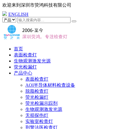
欢迎来到
深圳市荧鸿科技有限公司
ENGLISH
首页
表面检查灯
生物观测激发光源
荧光检漏灯
产品中心
表面检查灯
AOI半导体材料检查设备
脱脂检查灯
荧光检漏灯
荧光检漏示踪剂
生物观测激发光源
无损探伤灯
实验室检查灯
刑警法医检查灯