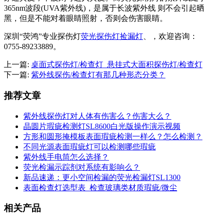
365nm波段(UVA紫外线)，是属于长波紫外线 则不会引起晒
黑，但是不能对着眼睛照射，否则会伤害眼睛。
深圳“荧鸿”专业探伤灯
荧光探伤灯捡漏灯
、，欢迎咨询：
0755-89233889。
上一篇:
桌面式探伤灯/检查灯_悬挂式大面积探伤灯/检查灯
下一篇:
紫外线探伤/检查灯有那几种形态分类？
推荐文章
紫外线探伤灯对人体有伤害么？伤害大么？
晶圆片瑕疵检测灯SL8600白光版操作演示视频
方形和圆形掩模板表面瑕疵检测一样么？怎么检测？
不同光源表面瑕疵灯可以检测哪些瑕疵
紫外线手电筒怎么选择？
荧光检漏示踪剂对系统有影响么？
新品速递：更小空间检漏的荧光检漏灯SL1300
表面检查灯选型表_检查玻璃类材质瑕疵/微尘
相关产品