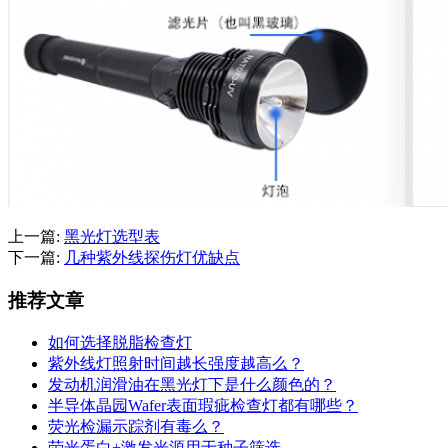
上一篇:
黑光灯选型表
下一篇:
几种紫外线探伤灯优缺点
推荐文章
如何选择脱脂检查灯
紫外线灯照射时间越长强度越高么？
发动机润滑油在黑光灯下是什么颜色的？
半导体晶园Wafer表面瑕疵检查灯都有哪些？
荧光检漏示踪剂有毒么？
荧光蛋白+激发光源用于种子筛选