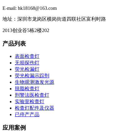
E-mail: hk18168@163.com
地址：深圳市龙岗区横岗街道四联社区富利时路
2013创业谷5栋2楼202
产品列表
表面检查灯
无损探伤灯
荧光检漏灯
荧光检漏示踪剂
生物观测激发光源
脱脂检查灯
刑警法医检查灯
实验室检查灯
检查灯配件及仪器
已停产产品
应用案例