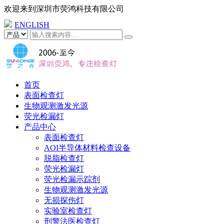
欢迎来到
深圳市荧鸿科技有限公司
ENGLISH
首页
表面检查灯
生物观测激发光源
荧光检漏灯
产品中心
表面检查灯
AOI半导体材料检查设备
脱脂检查灯
荧光检漏灯
荧光检漏示踪剂
生物观测激发光源
无损探伤灯
实验室检查灯
刑警法医检查灯