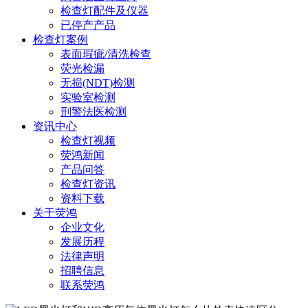
检查灯配件及仪器
已停产产品
检查灯案例
表面瑕疵/清洗检查
荧光检漏
无损(NDT)检测
实验室检测
刑警法医检测
资讯中心
检查灯视频
荧鸿新闻
产品问答
检查灯资讯
资料下载
关于荧鸿
企业文化
发展历程
法律声明
招聘信息
联系荧鸿