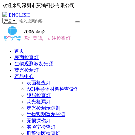
欢迎来到
深圳市荧鸿科技有限公司
ENGLISH
首页
表面检查灯
生物观测激发光源
荧光检漏灯
产品中心
表面检查灯
AOI半导体材料检查设备
脱脂检查灯
荧光检漏灯
荧光检漏示踪剂
生物观测激发光源
无损探伤灯
实验室检查灯
刑警法医检查灯