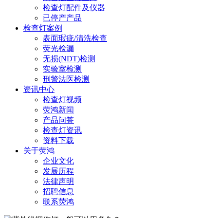
检查灯配件及仪器
已停产产品
检查灯案例
表面瑕疵/清洗检查
荧光检漏
无损(NDT)检测
实验室检测
刑警法医检测
资讯中心
检查灯视频
荧鸿新闻
产品问答
检查灯资讯
资料下载
关于荧鸿
企业文化
发展历程
法律声明
招聘信息
联系荧鸿