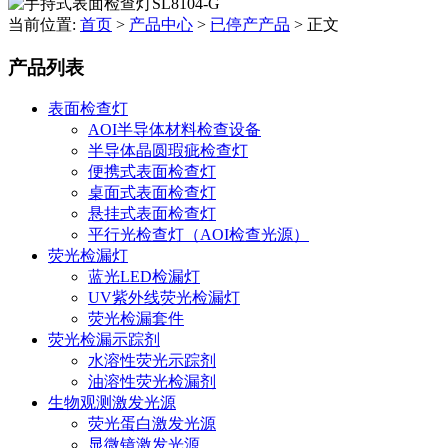
当前位置:
首页
>
产品中心
>
已停产产品
>
正文
产品列表
表面检查灯
AOI半导体材料检查设备
半导体晶圆瑕疵检查灯
便携式表面检查灯
桌面式表面检查灯
悬挂式表面检查灯
平行光检查灯（AOI检查光源）
荧光检漏灯
蓝光LED检漏灯
UV紫外线荧光检漏灯
荧光检漏套件
荧光检漏示踪剂
水溶性荧光示踪剂
油溶性荧光检漏剂
生物观测激发光源
荧光蛋白激发光源
显微镜激发光源