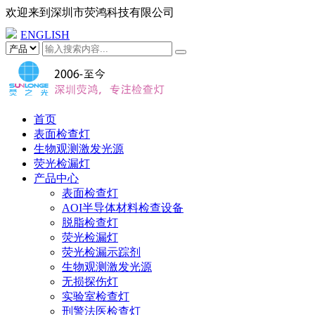
欢迎来到
深圳市荧鸿科技有限公司
ENGLISH
首页
表面检查灯
生物观测激发光源
荧光检漏灯
产品中心
表面检查灯
AOI半导体材料检查设备
脱脂检查灯
荧光检漏灯
荧光检漏示踪剂
生物观测激发光源
无损探伤灯
实验室检查灯
刑警法医检查灯