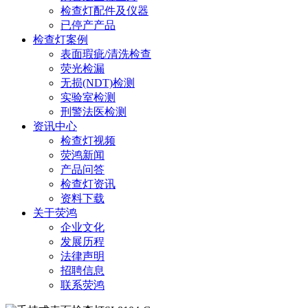
检查灯配件及仪器
已停产产品
检查灯案例
表面瑕疵/清洗检查
荧光检漏
无损(NDT)检测
实验室检测
刑警法医检测
资讯中心
检查灯视频
荧鸿新闻
产品问答
检查灯资讯
资料下载
关于荧鸿
企业文化
发展历程
法律声明
招聘信息
联系荧鸿