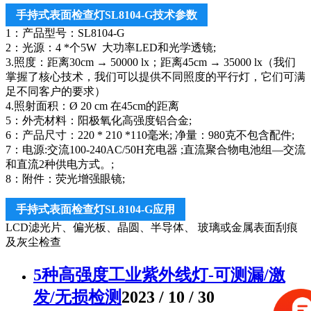
手持式表面检查灯SL8104-G技术参数
1：产品型号：SL8104-G
2：光源：4 *个5W 大功率LED和光学透镜;
3.照度：距离30cm → 50000 lx；距离45cm → 35000 lx（我们
掌握了核心技术，我们可以提供不同照度的平行灯，它们可满
足不同客户的要求）
4.照射面积：Ø 20 cm 在45cm的距离
5：外壳材料：阳极氧化高强度铝合金;
6：产品尺寸：220 * 210 *110毫米; 净量：980克不包含配件;
7：电源:交流100-240AC/50H充电器 ;直流聚合物电池组—交流
和直流2种供电方式。;
8：附件：荧光增强眼镜;
手持式表面检查灯SL8104-G应用
LCD滤光片、偏光板、晶圆、半导体、 玻璃或金属表面刮痕
及灰尘检查
5种高强度工业紫外线灯-可测漏/激
发/无损检测
2023 / 10 / 30