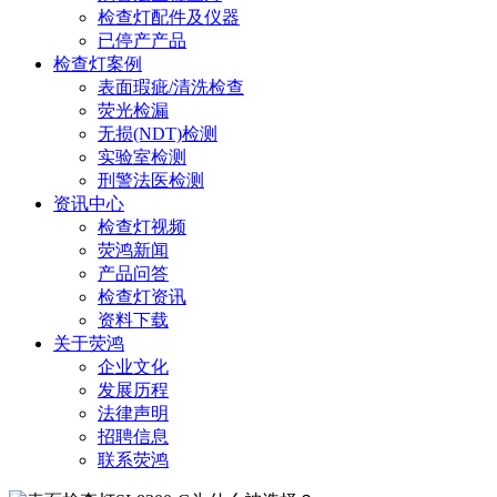
检查灯配件及仪器
已停产产品
检查灯案例
表面瑕疵/清洗检查
荧光检漏
无损(NDT)检测
实验室检测
刑警法医检测
资讯中心
检查灯视频
荧鸿新闻
产品问答
检查灯资讯
资料下载
关于荧鸿
企业文化
发展历程
法律声明
招聘信息
联系荧鸿