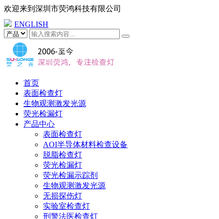
欢迎来到
深圳市荧鸿科技有限公司
ENGLISH
首页
表面检查灯
生物观测激发光源
荧光检漏灯
产品中心
表面检查灯
AOI半导体材料检查设备
脱脂检查灯
荧光检漏灯
荧光检漏示踪剂
生物观测激发光源
无损探伤灯
实验室检查灯
刑警法医检查灯