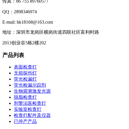
传真：86 755 89760577
QQ：2898346974
E-mail: hk18168@163.com
地址：深圳市龙岗区横岗街道四联社区富利时路
2013创业谷5栋2楼202
产品列表
表面检查灯
无损探伤灯
荧光检漏灯
荧光检漏示踪剂
生物观测激发光源
脱脂检查灯
刑警法医检查灯
实验室检查灯
检查灯配件及仪器
已停产产品