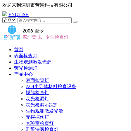
欢迎来到
深圳市荧鸿科技有限公司
ENGLISH
首页
表面检查灯
生物观测激发光源
荧光检漏灯
产品中心
表面检查灯
AOI半导体材料检查设备
脱脂检查灯
荧光检漏灯
荧光检漏示踪剂
生物观测激发光源
无损探伤灯
实验室检查灯
刑警法医检查灯