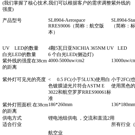
(我们掌握了核心技术,我们可以根据客户的需求调整紫外线的
强度)
SL8904-Aerospace
SL8904-Sta
产品型号
RRES9006（简称：航空版
（简称：
本）
UV LED的数量
4颗5瓦日亚NICHIA 365NM UV LED
白光LED的数量
6 个白光LED(侧边灯)
4000-5000uw/cm2
13000uw/c
紫外线的强度在38cm
的距离
紫外灯可见光的亮度
< 0.5 FC(小于5LUX)使用白
小于2FC(
色镀膜滤光片符合ASTM E
使用黑色
3022和航空罗罗RRES90061标
准
186*260mm
136*180m
紫外灯照面积 在38cm
的距离
供电方式
锂电池组供电 ，交流和直流2用
适合行业
所有行业
航空业