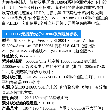
方便各种测试，解放双手;秃鹰SL8904系列检测紫外灯专门设
计，用于 符合各种行业标准。 紫外灯的光束轮廓非常均匀，
没有任何足迹显示LED的阴影，黑点或其他干扰缺陷; 秃鹰
SL8904系列具有4个强大的UV-A（365 nm）LED和6个侧边的
白光LED，它们使用2个独立的开关，无需单独的手电筒。
LED UV无损探伤灯SL8904系列规格参数
型号
：SL8904-Hight Version；SL8904-Standard Version；
SL8904-Aerospace RRES90061,简称SL8104-H（超级版
本）;SL8104-S（标准版本）;SL8104-AR（航空版本）
峰值波长
:365 – 370nm;
紫外线强度
：5000uw/cm2-航空版;13000uw/cm2-标准版;
22000uw/cm2-超级版本，在15英寸距离（相当于380mm距离
）-可以按照客户的要求设计 ;
紫外线灯数
： 4× 5W 365NM UV LED和6个侧边白灯， LED
平均寿命是30000小时
电源
:交流100-240AC/50H充电器 ;直流聚合物电池组—交流和
直流2种供电方式。
照射面积
： 120 * 160mm在38厘米距离
紫外线光强的稳定性
： > 90 ％
产品尺寸
： 180 * 190 * 106mm; 净重： 0.68KG(不含配件）