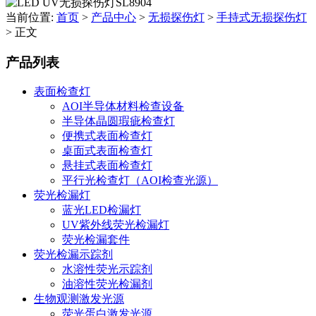
当前位置:
首页
>
产品中心
>
无损探伤灯
>
手持式无损探伤灯
>
正文
产品列表
表面检查灯
AOI半导体材料检查设备
半导体晶圆瑕疵检查灯
便携式表面检查灯
桌面式表面检查灯
悬挂式表面检查灯
平行光检查灯（AOI检查光源）
荧光检漏灯
蓝光LED检漏灯
UV紫外线荧光检漏灯
荧光检漏套件
荧光检漏示踪剂
水溶性荧光示踪剂
油溶性荧光检漏剂
生物观测激发光源
荧光蛋白激发光源