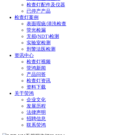
检查灯配件及仪器
已停产产品
检查灯案例
表面瑕疵/清洗检查
荧光检漏
无损(NDT)检测
实验室检测
刑警法医检测
资讯中心
检查灯视频
荧鸿新闻
产品问答
检查灯资讯
资料下载
关于荧鸿
企业文化
发展历程
法律声明
招聘信息
联系荧鸿