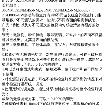
组合:3个525NM绿光，3个6000K的白光，(可以选择2种任意波
长的组合：
365NM,395NM,455NM,525NM,595NM,625NM,6000K）；
2.SL8806-GW多功能检查灯有2种不同波长组合的检查灯，能
满足客户不同测试的需求，能测试不同表面的瑕疵和缺陷。
白光：刮伤以及对不同层次的镀膜均匀或微污染有很好的效
果；
绿光：微刮伤、粉尘异物、液晶玻璃，70%以上的表面不良都
可以被检出。尤其是表面的微刮伤；
黄光：微刻模具、半导体晶圆、蓝宝石。对镀膜检查效果不
错；
3.检查灯有无极调光功能，对光源进行调光后，可在不破坏检
查灯亮度平衡的情况下对整个检查灯进行统一调光；成熟的无
极调光方案，可以：0-100%的调光；
4.可以选择桌面式和夹式，解放双手，便于操作和在不同情况
下使用
5.对光源进行调光后，可在不破坏检查灯亮度平衡的情况下对
整个检查灯进行统一调光；
6.使用定制的调光器，通过外部控制的调光器对整个检查灯调
光；
成熟的无极调光方案，可以：0-100%的调光.
7.可精确检查到10um以下的刮痕或微粒子，掌握核心的技术，