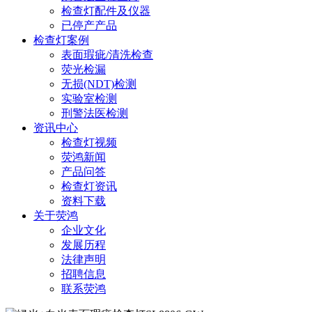
检查灯配件及仪器
已停产产品
检查灯案例
表面瑕疵/清洗检查
荧光检漏
无损(NDT)检测
实验室检测
刑警法医检测
资讯中心
检查灯视频
荧鸿新闻
产品问答
检查灯资讯
资料下载
关于荧鸿
企业文化
发展历程
法律声明
招聘信息
联系荧鸿