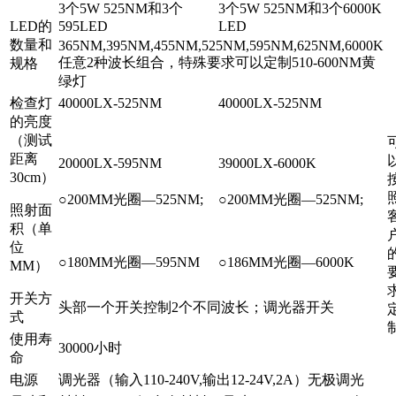
3个5W 525NM和3个
3个5W 525NM和3个6000K
LED的
595LED
LED
数量和
365NM,395NM,455NM,525NM,595NM,625NM,6000K
任意2种波长组合，特殊要求可以定制510-600NM黄
规格
绿灯
检查灯
40000LX-525NM
40000LX-525NM
的亮度
（测试
距离
20000LX-595NM
39000LX-6000K
30cm）
○200MM光圈—525NM;
○200MM光圈—525NM;
照射面
积（单
位
○180MM光圈—595NM
○186MM光圈—6000K
MM）
开关方
头部一个开关控制2个不同波长；调光器开关
式
使用寿
30000小时
命
电源
调光器（输入110-240V,输出12-24V,2A）无极调光