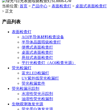
当前位置:
首页
>
产品中心
>
表面检查灯
>
桌面式表面检查灯
>
正文
产品列表
表面检查灯
AOI半导体材料检查设备
半导体晶圆瑕疵检查灯
便携式表面检查灯
桌面式表面检查灯
悬挂式表面检查灯
平行光检查灯（AOI检查光源）
荧光检漏灯
蓝光LED检漏灯
UV紫外线荧光检漏灯
荧光检漏套件
荧光检漏示踪剂
水溶性荧光示踪剂
油溶性荧光检漏剂
生物观测激发光源
荧光蛋白激发光源