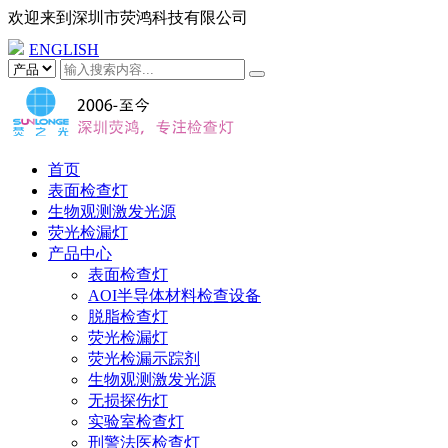
欢迎来到
深圳市荧鸿科技有限公司
ENGLISH
首页
表面检查灯
生物观测激发光源
荧光检漏灯
产品中心
表面检查灯
AOI半导体材料检查设备
脱脂检查灯
荧光检漏灯
荧光检漏示踪剂
生物观测激发光源
无损探伤灯
实验室检查灯
刑警法医检查灯