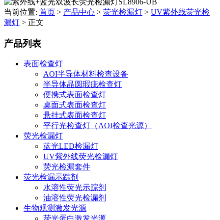
当前位置:
首页
>
产品中心
>
荧光检漏灯
>
UV紫外线荧光检
漏灯
>
正文
产品列表
表面检查灯
AOI半导体材料检查设备
半导体晶圆瑕疵检查灯
便携式表面检查灯
桌面式表面检查灯
悬挂式表面检查灯
平行光检查灯（AOI检查光源）
荧光检漏灯
蓝光LED检漏灯
UV紫外线荧光检漏灯
荧光检漏套件
荧光检漏示踪剂
水溶性荧光示踪剂
油溶性荧光检漏剂
生物观测激发光源
荧光蛋白激发光源