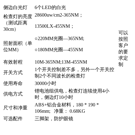
侧边白光灯
6个LED的白光
28600uw/cm2-365NM；
检查灯的亮度
（测试距离
13500LX-455NM；
30cm）
可以
○220MM光圈—365NM;
按照
照射面积（单
客户
位MM）
○180MM光圈—455NM
的要
求定
有效射程
10M-365NM;13M-455NM
制
1个开关控制差不多，另外一个开关控
开关方式
制2个不同波长的检查灯
使用寿命
30000小时
锂电池组供电，检查灯连续使用4小
供电方式
时，侧边灯10小时
ABS+铝合金材料，180 * 190 *
尺寸和净重
106mm; 净重： 0.68KG
可选配件
三脚架，防护眼镜