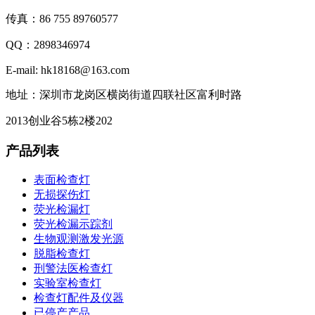
传真：86 755 89760577
QQ：2898346974
E-mail: hk18168@163.com
地址：深圳市龙岗区横岗街道四联社区富利时路
2013创业谷5栋2楼202
产品列表
表面检查灯
无损探伤灯
荧光检漏灯
荧光检漏示踪剂
生物观测激发光源
脱脂检查灯
刑警法医检查灯
实验室检查灯
检查灯配件及仪器
已停产产品