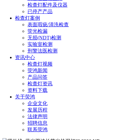
检查灯配件及仪器
已停产产品
检查灯案例
表面瑕疵/清洗检查
荧光检漏
无损(NDT)检测
实验室检测
刑警法医检测
资讯中心
检查灯视频
荧鸿新闻
产品问答
检查灯资讯
资料下载
关于荧鸿
企业文化
发展历程
法律声明
招聘信息
联系荧鸿