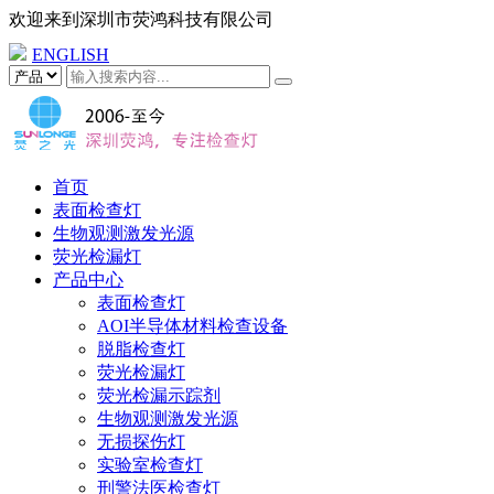
欢迎来到
深圳市荧鸿科技有限公司
ENGLISH
首页
表面检查灯
生物观测激发光源
荧光检漏灯
产品中心
表面检查灯
AOI半导体材料检查设备
脱脂检查灯
荧光检漏灯
荧光检漏示踪剂
生物观测激发光源
无损探伤灯
实验室检查灯
刑警法医检查灯