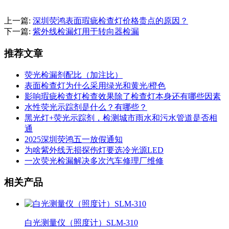
上一篇:
深圳荧鸿表面瑕疵检查灯价格贵点的原因？
下一篇:
紫外线检漏灯用于转向器检漏
推荐文章
荧光检漏剂配比（加注比）
表面检查灯为什么采用绿光和黄光/橙色
影响瑕疵检查灯检查效果除了检查灯本身还有哪些因素
水性荧光示踪剂是什么？有哪些？
黑光灯+荧光示踪剂，检测城市雨水和污水管道是否相
通
2025深圳荧鸿五一放假通知
为啥紫外线无损探伤灯要选冷光源LED
一次荧光检漏解决多次汽车修理厂维修
相关产品
白光测量仪（照度计）SLM-310