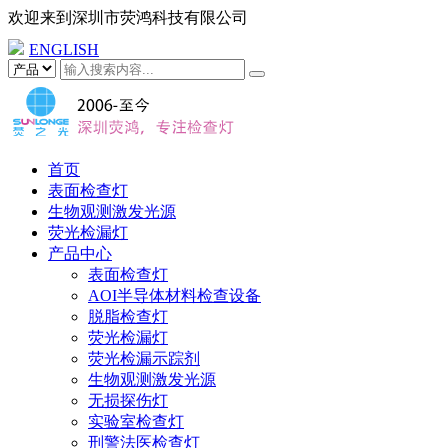
欢迎来到
深圳市荧鸿科技有限公司
ENGLISH
首页
表面检查灯
生物观测激发光源
荧光检漏灯
产品中心
表面检查灯
AOI半导体材料检查设备
脱脂检查灯
荧光检漏灯
荧光检漏示踪剂
生物观测激发光源
无损探伤灯
实验室检查灯
刑警法医检查灯