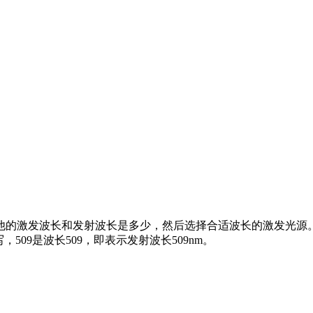
波长和发射波长是多少，然后选择合适波长的激发光源。EX518：E
缩写，509是波长509，即表示发射波长509nm。