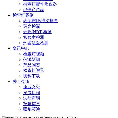
检查灯配件及仪器
已停产产品
检查灯案例
表面瑕疵/清洗检查
荧光检漏
无损(NDT)检测
实验室检测
刑警法医检测
资讯中心
检查灯视频
荧鸿新闻
产品问答
检查灯资讯
资料下载
关于荧鸿
企业文化
发展历程
法律声明
招聘信息
联系荧鸿