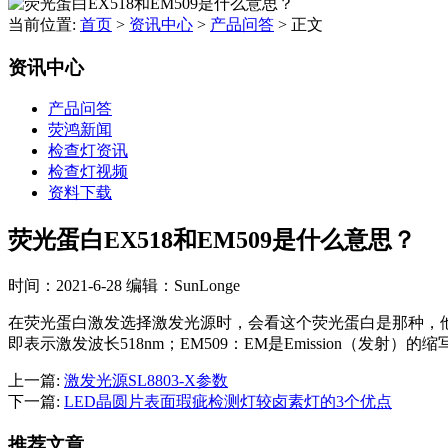
当前位置:
首页
>
资讯中心
>
产品问答
>
正文
资讯中心
产品问答
荧鸿新闻
检查灯资讯
检查灯视频
资料下载
荧光蛋白EX518和EM509是什么意思？
时间：2021-6-28
编辑：SunLonge
在荧光蛋白激发选择激发光源时，会看这个荧光蛋白是那种，他的激发
即表示激发波长518nm；EM509：EM是Emission（发射）的
上一篇:
激发光源SL8803-X参数
下一篇:
LED晶圆片表面瑕疵检测灯较卤素灯的3个优点
推荐文章