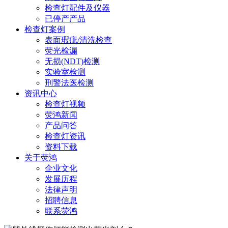
检查灯配件及仪器
已停产产品
检查灯案例
表面瑕疵/清洗检查
荧光检漏
无损(NDT)检测
实验室检测
刑警法医检测
资讯中心
检查灯视频
荧鸿新闻
产品问答
检查灯资讯
资料下载
关于荧鸿
企业文化
发展历程
法律声明
招聘信息
联系荧鸿