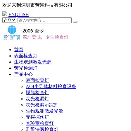
欢迎来到
深圳市荧鸿科技有限公司
ENGLISH
首页
表面检查灯
生物观测激发光源
荧光检漏灯
产品中心
表面检查灯
AOI半导体材料检查设备
脱脂检查灯
荧光检漏灯
荧光检漏示踪剂
生物观测激发光源
无损探伤灯
实验室检查灯
刑警法医检查灯