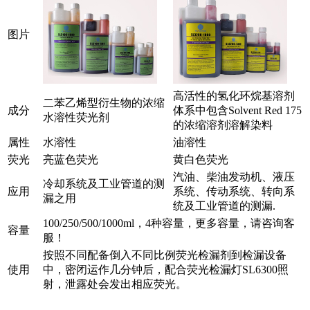
图片
高活性的氢化环烷基溶剂
二苯乙烯型衍生物的浓缩
成分
体系中包含Solvent Red 175
水溶性荧光剂
的浓缩溶剂溶解染料
属性
水溶性
油溶性
荧光
亮蓝色荧光
黄白色荧光
汽油、柴油发动机、液压
冷却系统及工业管道的测
应用
系统、传动系统、转向系
漏之用
统及工业管道的测漏.
100/250/500/1000ml，4种容量，更多容量，请咨询客
容量
服！
按照不同配备倒入不同比例荧光检漏剂到检漏设备
使用
中，密闭运作几分钟后，配合荧光检漏灯SL6300照
射，泄露处会发出相应荧光。