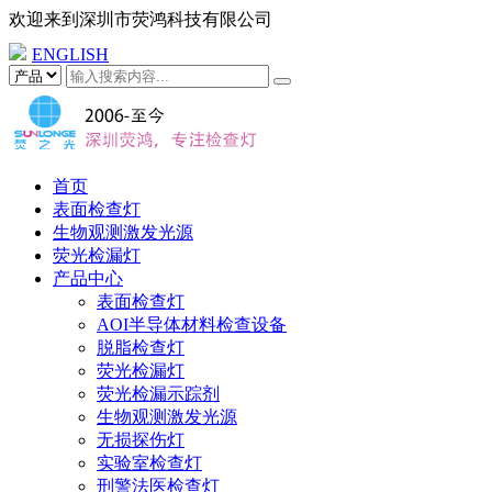
欢迎来到
深圳市荧鸿科技有限公司
ENGLISH
首页
表面检查灯
生物观测激发光源
荧光检漏灯
产品中心
表面检查灯
AOI半导体材料检查设备
脱脂检查灯
荧光检漏灯
荧光检漏示踪剂
生物观测激发光源
无损探伤灯
实验室检查灯
刑警法医检查灯