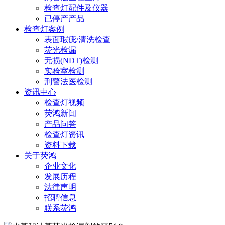
检查灯配件及仪器
已停产产品
检查灯案例
表面瑕疵/清洗检查
荧光检漏
无损(NDT)检测
实验室检测
刑警法医检测
资讯中心
检查灯视频
荧鸿新闻
产品问答
检查灯资讯
资料下载
关于荧鸿
企业文化
发展历程
法律声明
招聘信息
联系荧鸿