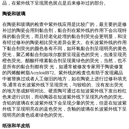
品，在紫外线下呈现黑色斑点是后来修补过的部分。
陶瓷和玻璃
在陶瓷和玻璃的检查中紫外线应用是比较广的，最主要的是修
补过的陶瓷会用到黏合剂，黏合剂在紫外线的作用下会出现特
殊的黏合荧光，而且经老化处埋的黏合剂荧光会更明显，和没
有经过修补的陶瓷相比荧光差异会更大。在长波紫外线的作用
下黏合剂荧光的颜色各有不同，如环氧黏合剂呈现明亮的黄色
荧光，聚乙烯黏合剂如埃尔默胶呈现蓝色的荧光，虫漆呈现亮
橙色荧光。醋酸纤维素黏合剂呈现黄绿色的荧光，当然，也不
是所有的黏合剂都有荧 光，如通常被修发专家用于陶瓷修复
的丙烯酸树脂AcryloidB72。紫外线的检査也有助于发现藏品
中被替换过或者人工做旧的地方，如在陶瓷上进行过修补填充
等,通常在长波紫外线下呈现荧光，与较暗的、没有发出荧光
的地方形成鮮明对比。硬质陶可通过在短波紫外线下发出粉红
色来进行识别，而幼陶器在短波紫外线下呈现乳内色的荧光。
含铅的玻璃在长波紫外线下会呈现少量的荧光，但是在短波紫
外线下呈现明亮在的蓝色荧光，含釉的玻璃在长波紫外线下呈
现明亮的黄色或者绿色的荧光。
纸张和羊皮纸