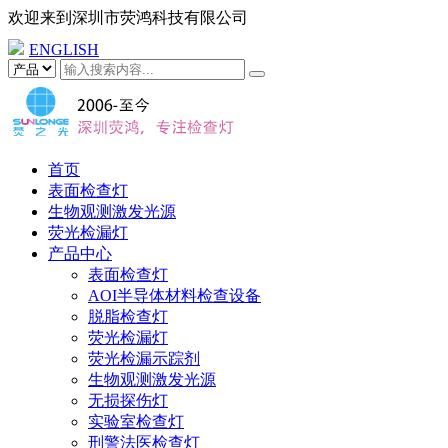
欢迎来到
深圳市荧鸿科技有限公司
ENGLISH
首页
表面检查灯
生物观测激发光源
荧光检漏灯
产品中心
表面检查灯
AOI半导体材料检查设备
脱脂检查灯
荧光检漏灯
荧光检漏示踪剂
生物观测激发光源
无损探伤灯
实验室检查灯
刑警法医检查灯