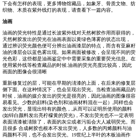
下会有怎样的表现，更多博物馆藏品，如象牙、骨质文物、纺
织物、木质在紫外线灯的表现，请查看下一篇内容。
油画
油画的荧光特性是通过长波紫外线对天然树胶作用而获得的，
天然树胶发出的荧光在油画表面以黄绿色薄雾的状态出现，
通过辨识荧光颜色便可分辨出油画漆层的特点，而含有亚麻籽
油的漆层会以蓝色雾出现。如果画面被修改，会呈现不间的荧
光色彩，这些都是油画鉴定中中需要采集的重要荧光佶息。在
使用紫外线等检查藏品的时候.油画的荧光亮度比较高，因此
画面的图像会很清晰
重新修复过的层，可能在早期的淸漆的上面，在后来的修复层
侧下面。在这种情况下，也会呈现出荧光。当检查油画藏品的
时候，油画的媒介发出的荧光是很亮的，因此油画的图像很容
易看见。少数的顔料(染色剂和油画材料混在一起）,同样也会
发出荧光，显现出特有的颜色，,从而可以证明所使用的颜料
(如锌白颜料发出亮柠檬黄的荧光)，不发出荧光也不一定表明
表面清漆被淸除了，表面的灰尘或者污垢会大人减弱荧光。而
且很多 合成树胶也根本不发出荧光，人多数的丙烯颜料与油
両颜料不同，也不会发出荧光。19世纪上半叶的木板油画作