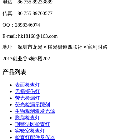
电话：86 755 89233889
传真：86 755 89760577
QQ：2898346974
E-mail: hk18168@163.com
地址：深圳市龙岗区横岗街道四联社区富利时路
2013创业谷5栋2楼202
产品列表
表面检查灯
无损探伤灯
荧光检漏灯
荧光检漏示踪剂
生物观测激发光源
脱脂检查灯
刑警法医检查灯
实验室检查灯
检查灯配件及仪器