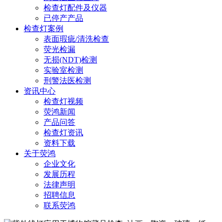
检查灯配件及仪器
已停产产品
检查灯案例
表面瑕疵/清洗检查
荧光检漏
无损(NDT)检测
实验室检测
刑警法医检测
资讯中心
检查灯视频
荧鸿新闻
产品问答
检查灯资讯
资料下载
关于荧鸿
企业文化
发展历程
法律声明
招聘信息
联系荧鸿