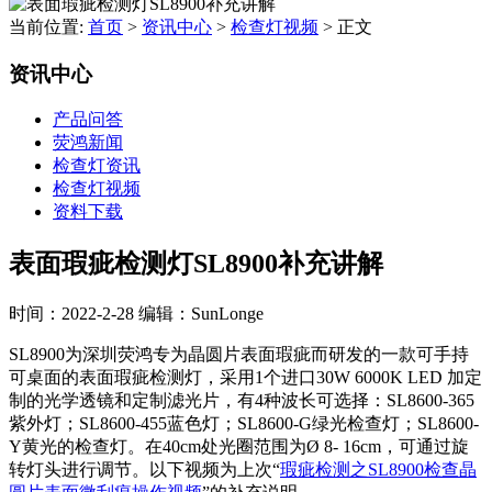
当前位置:
首页
>
资讯中心
>
检查灯视频
>
正文
资讯中心
产品问答
荧鸿新闻
检查灯资讯
检查灯视频
资料下载
表面瑕疵检测灯SL8900补充讲解
时间：2022-2-28
编辑：SunLonge
SL8900为深圳荧鸿专为晶圆片表面瑕疵而研发的一款可手持
可桌面的表面瑕疵检测灯，采用1个进口30W 6000K LED 加定
制的光学透镜和定制滤光片，有4种波长可选择：SL8600-365
紫外灯；SL8600-455蓝色灯；SL8600-G绿光检查灯；SL8600-
Y黄光的检查灯。在40cm处光圈范围为Ø 8- 16cm，可通过旋
转灯头进行调节。以下视频为上次“
瑕疵检测之SL8900检查晶