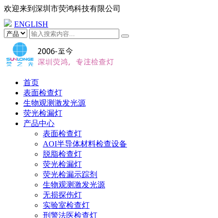
欢迎来到
深圳市荧鸿科技有限公司
ENGLISH
首页
表面检查灯
生物观测激发光源
荧光检漏灯
产品中心
表面检查灯
AOI半导体材料检查设备
脱脂检查灯
荧光检漏灯
荧光检漏示踪剂
生物观测激发光源
无损探伤灯
实验室检查灯
刑警法医检查灯