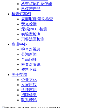
检查灯配件及仪器
已停产产品
检查灯案例
表面瑕疵/清洗检查
荧光检漏
无损(NDT)检测
实验室检测
刑警法医检测
资讯中心
检查灯视频
荧鸿新闻
产品问答
检查灯资讯
资料下载
关于荧鸿
企业文化
发展历程
法律声明
招聘信息
联系荧鸿