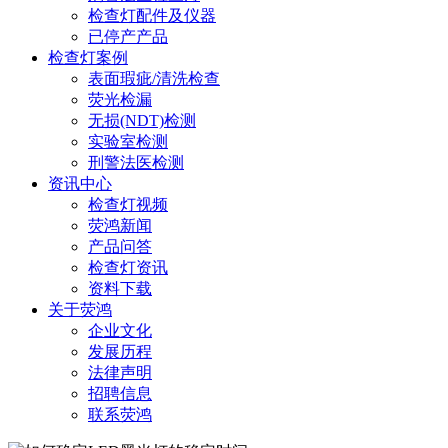
检查灯配件及仪器
已停产产品
检查灯案例
表面瑕疵/清洗检查
荧光检漏
无损(NDT)检测
实验室检测
刑警法医检测
资讯中心
检查灯视频
荧鸿新闻
产品问答
检查灯资讯
资料下载
关于荧鸿
企业文化
发展历程
法律声明
招聘信息
联系荧鸿