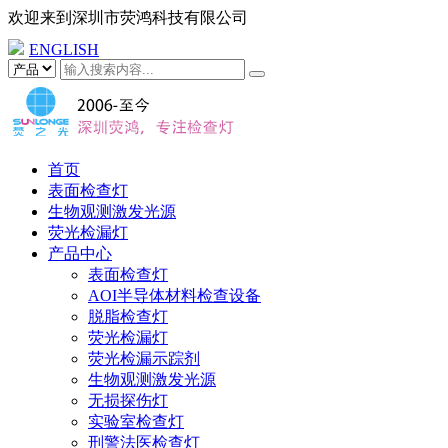
欢迎来到
深圳市荧鸿科技有限公司
ENGLISH
首页
表面检查灯
生物观测激发光源
荧光检漏灯
产品中心
表面检查灯
AOI半导体材料检查设备
脱脂检查灯
荧光检漏灯
荧光检漏示踪剂
生物观测激发光源
无损探伤灯
实验室检查灯
刑警法医检查灯