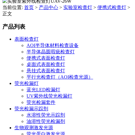
当前位置:
首页
>
产品中心
>
实验室检查灯
>
便携式检查灯
>
正文
产品列表
表面检查灯
AOI半导体材料检查设备
半导体晶圆瑕疵检查灯
便携式表面检查灯
桌面式表面检查灯
悬挂式表面检查灯
平行光检查灯（AOI检查光源）
荧光检漏灯
蓝光LED检漏灯
UV紫外线荧光检漏灯
荧光检漏套件
荧光检漏示踪剂
水溶性荧光示踪剂
油溶性荧光检漏剂
生物观测激发光源
荧光蛋白激发光源