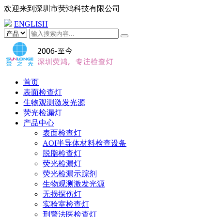
欢迎来到
深圳市荧鸿科技有限公司
ENGLISH
首页
表面检查灯
生物观测激发光源
荧光检漏灯
产品中心
表面检查灯
AOI半导体材料检查设备
脱脂检查灯
荧光检漏灯
荧光检漏示踪剂
生物观测激发光源
无损探伤灯
实验室检查灯
刑警法医检查灯