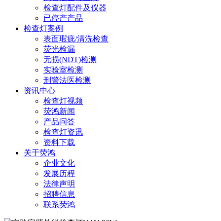
检查灯配件及仪器
已停产产品
检查灯案例
表面瑕疵/清洗检查
荧光检漏
无损(NDT)检测
实验室检测
刑警法医检测
资讯中心
检查灯视频
荧鸿新闻
产品问答
检查灯资讯
资料下载
关于荧鸿
企业文化
发展历程
法律声明
招聘信息
联系荧鸿