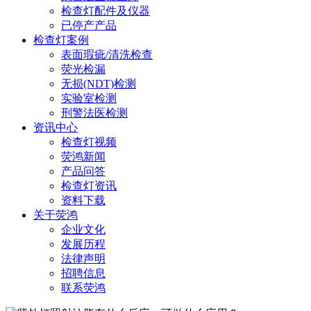
检查灯配件及仪器
已停产产品
检查灯案例
表面瑕疵/清洗检查
荧光检漏
无损(NDT)检测
实验室检测
刑警法医检测
资讯中心
检查灯视频
荧鸿新闻
产品问答
检查灯资讯
资料下载
关于荧鸿
企业文化
发展历程
法律声明
招聘信息
联系荧鸿