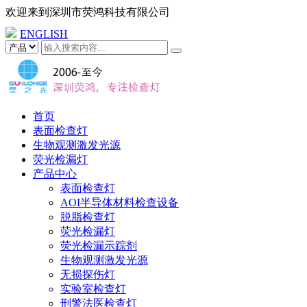
欢迎来到
深圳市荧鸿科技有限公司
ENGLISH
首页
表面检查灯
生物观测激发光源
荧光检漏灯
产品中心
表面检查灯
AOI半导体材料检查设备
脱脂检查灯
荧光检漏灯
荧光检漏示踪剂
生物观测激发光源
无损探伤灯
实验室检查灯
刑警法医检查灯