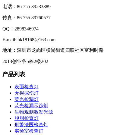
电话：86 755 89233889
传真：86 755 89760577
QQ：2898346974
E-mail: hk18168@163.com
地址：深圳市龙岗区横岗街道四联社区富利时路
2013创业谷5栋2楼202
产品列表
表面检查灯
无损探伤灯
荧光检漏灯
荧光检漏示踪剂
生物观测激发光源
脱脂检查灯
刑警法医检查灯
实验室检查灯