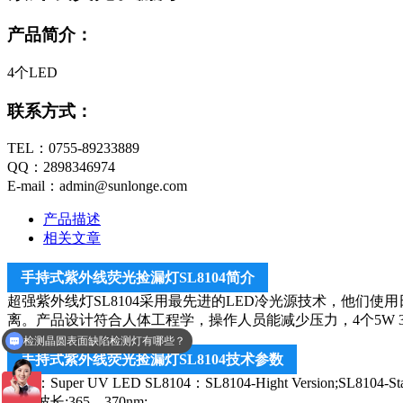
产品简介：
4个LED
联系方式：
TEL：0755-89233889
QQ：2898346974
E-mail：admin@sunlonge.com
产品描述
相关文章
手持式紫外线荧光捡漏灯SL8104简介
超强紫外线灯SL8104采用最先进的LED冷光源技术，他们使用日亚NCSU
离。产品设计符合人体工程学，操作人员能减少压力，4个5W 3
检测晶圆表面缺陷检测灯有哪些？
有哪些荧光蛋白激发光源
手持式紫外线荧光捡漏灯SL8104技术参数
型号：Super UV LED SL8104：SL8104-Hight Version;SL8104-
峰值波长:365 – 370nm;