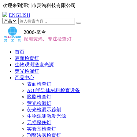
欢迎来到
深圳市荧鸿科技有限公司
ENGLISH
首页
表面检查灯
生物观测激发光源
荧光检漏灯
产品中心
表面检查灯
AOI半导体材料检查设备
脱脂检查灯
荧光检漏灯
荧光检漏示踪剂
生物观测激发光源
无损探伤灯
实验室检查灯
刑警法医检查灯