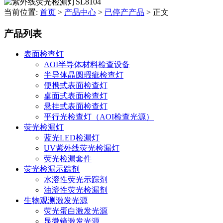
当前位置:
首页
>
产品中心
>
已停产产品
>
正文
产品列表
表面检查灯
AOI半导体材料检查设备
半导体晶圆瑕疵检查灯
便携式表面检查灯
桌面式表面检查灯
悬挂式表面检查灯
平行光检查灯（AOI检查光源）
荧光检漏灯
蓝光LED检漏灯
UV紫外线荧光检漏灯
荧光检漏套件
荧光检漏示踪剂
水溶性荧光示踪剂
油溶性荧光检漏剂
生物观测激发光源
荧光蛋白激发光源
显微镜激发光源