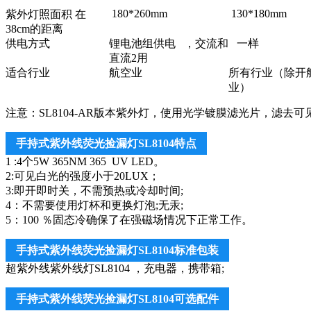
180*260mm
130*180mm
紫外灯照面积 在
38cm的距离
供电方式
锂电池组供电 ，交流和
一样
直流2用
适合行业
航空业
所有行业（除开
业）
注意：SL8104-AR版本紫外灯，使用光学镀膜滤光片，滤去可见光；符合A
手持式紫外线荧光捡漏灯SL8104特点
1 :4个5W 365NM 365 UV LED。
2:可见白光的强度小于20LUX；
3:即开即时关，不需预热或冷却时间;
4：不需要使用灯杯和更换灯泡;无汞;
5：100 ％固态冷确保了在强磁场情况下正常工作。
手持式紫外线荧光捡漏灯SL8104标准包装
超紫外线紫外线灯SL8104 ，充电器，携带箱;
手持式紫外线荧光捡漏灯SL8104可选配件