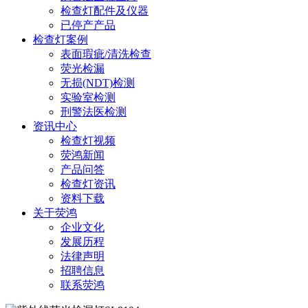
检查灯配件及仪器
已停产产品
检查灯案例
表面瑕疵/清洗检查
荧光检漏
无损(NDT)检测
实验室检测
刑警法医检测
资讯中心
检查灯视频
荧鸿新闻
产品问答
检查灯资讯
资料下载
关于荧鸿
企业文化
发展历程
法律声明
招聘信息
联系荧鸿