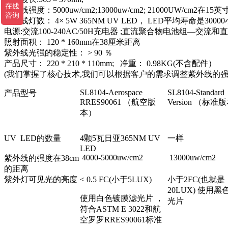
紫外线强度：5000uw/cm2;13000uw/cm2; 21000UW/c
紫外线灯数： 4× 5W 365NM UV LED， LED平均寿命是3000
电源:交流100-240AC/50H充电器 ;直流聚合物电池组—交流
照射面积： 120 * 160mm在38厘米距离
紫外线光强的稳定性： > 90 ％
产品尺寸： 220 * 210 * 110mm; 净重： 0.98KG(不含配件）
(我们掌握了核心技术,我们可以根据客户的需求调整紫外线的强
SL8104-Aerospace
SL8104-Standard
产品型号
RRES90061 （航空版
Version （标准
本）
UV LED的数量
4颗5瓦日亚365NM UV
一样
LED
4000-5000uw/cm2
13000uw/cm2
紫外线的强度在38cm
的距离
紫外灯可见光的亮度
< 0.5 FC(小于5LUX)
小于2FC(也就是
20LUX) 使用
使用白色镀膜滤光片 ，
光片
符合ASTM E 3022和航
空罗罗RRES90061标准