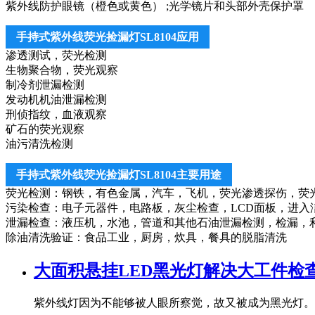
紫外线防护眼镜（橙色或黄色） ;光学镜片和头部外壳保护罩
手持式紫外线荧光捡漏灯SL8104应用
渗透测试，荧光检测
生物聚合物，荧光观察
制冷剂泄漏检测
发动机机油泄漏检测
刑侦指纹，血液观察
矿石的荧光观察
油污清洗检测
手持式紫外线荧光捡漏灯SL8104主要用途
荧光检测：钢铁，有色金属，汽车，飞机，荧光渗透探伤，荧
污染检查：电子元器件，电路板，灰尘检查，LCD面板，进入
泄漏检查：液压机，水池，管道和其他石油泄漏检测，检漏，
除油清洗验证：食品工业，厨房，炊具，餐具的脱脂清洗
大面积悬挂LED黑光灯解决大工件检
紫外线灯因为不能够被人眼所察觉，故又被成为黑光灯。