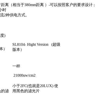
m2在15英寸距离（相当于380mm距离 ）-可以按照客户的要求设计 ;
0小时
和直流2种供电方式。
度)
SL8104- Hight Version (超级
版本）
版本）
一样
21000uw/cm2
小于2FC(也就是20LUX) 使
黑色的滤
用黑色的滤光片