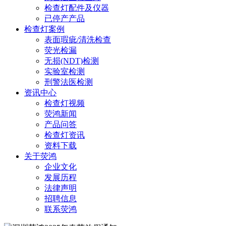
检查灯配件及仪器
已停产产品
检查灯案例
表面瑕疵/清洗检查
荧光检漏
无损(NDT)检测
实验室检测
刑警法医检测
资讯中心
检查灯视频
荧鸿新闻
产品问答
检查灯资讯
资料下载
关于荧鸿
企业文化
发展历程
法律声明
招聘信息
联系荧鸿