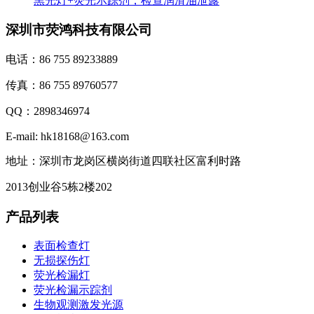
黑光灯+荧光示踪剂，检查润滑油泄露
深圳市荧鸿科技有限公司
电话：86 755 89233889
传真：86 755 89760577
QQ：2898346974
E-mail: hk18168@163.com
地址：深圳市龙岗区横岗街道四联社区富利时路
2013创业谷5栋2楼202
产品列表
表面检查灯
无损探伤灯
荧光检漏灯
荧光检漏示踪剂
生物观测激发光源