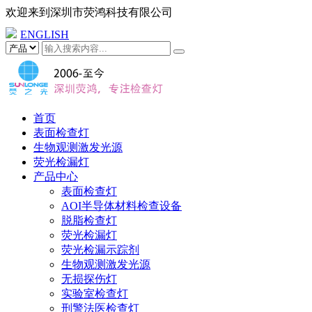
欢迎来到
深圳市荧鸿科技有限公司
ENGLISH
首页
表面检查灯
生物观测激发光源
荧光检漏灯
产品中心
表面检查灯
AOI半导体材料检查设备
脱脂检查灯
荧光检漏灯
荧光检漏示踪剂
生物观测激发光源
无损探伤灯
实验室检查灯
刑警法医检查灯