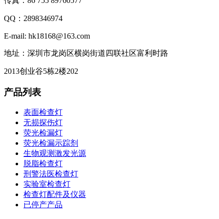
传真：86 755 89760577
QQ：2898346974
E-mail: hk18168@163.com
地址：深圳市龙岗区横岗街道四联社区富利时路
2013创业谷5栋2楼202
产品列表
表面检查灯
无损探伤灯
荧光检漏灯
荧光检漏示踪剂
生物观测激发光源
脱脂检查灯
刑警法医检查灯
实验室检查灯
检查灯配件及仪器
已停产产品