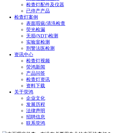
检查灯配件及仪器
已停产产品
检查灯案例
表面瑕疵/清洗检查
荧光检漏
无损(NDT)检测
实验室检测
刑警法医检测
资讯中心
检查灯视频
荧鸿新闻
产品问答
检查灯资讯
资料下载
关于荧鸿
企业文化
发展历程
法律声明
招聘信息
联系荧鸿