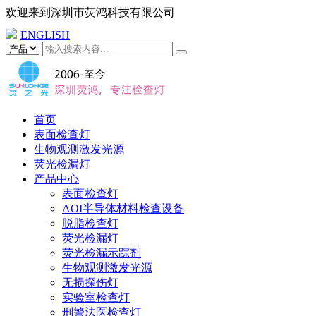
欢迎来到
深圳市荧鸿科技有限公司
ENGLISH
首页
表面检查灯
生物观测激发光源
荧光检漏灯
产品中心
表面检查灯
AOI半导体材料检查设备
脱脂检查灯
荧光检漏灯
荧光检漏示踪剂
生物观测激发光源
无损探伤灯
实验室检查灯
刑警法医检查灯