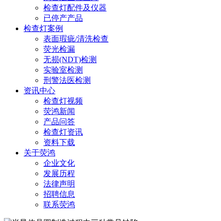
检查灯配件及仪器
已停产产品
检查灯案例
表面瑕疵/清洗检查
荧光检漏
无损(NDT)检测
实验室检测
刑警法医检测
资讯中心
检查灯视频
荧鸿新闻
产品问答
检查灯资讯
资料下载
关于荧鸿
企业文化
发展历程
法律声明
招聘信息
联系荧鸿