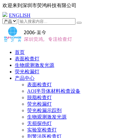
欢迎来到
深圳市荧鸿科技有限公司
ENGLISH
首页
表面检查灯
生物观测激发光源
荧光检漏灯
产品中心
表面检查灯
AOI半导体材料检查设备
脱脂检查灯
荧光检漏灯
荧光检漏示踪剂
生物观测激发光源
无损探伤灯
实验室检查灯
刑警法医检查灯