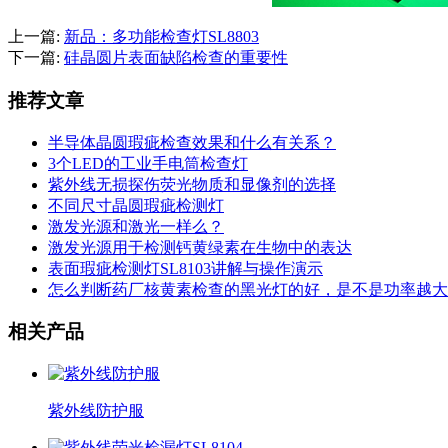
上一篇:
新品：多功能检查灯SL8803
下一篇:
硅晶圆片表面缺陷检查的重要性
推荐文章
半导体晶圆瑕疵检查效果和什么有关系？
3个LED的工业手电筒检查灯
紫外线无损探伤荧光物质和显像剂的选择
不同尺寸晶圆瑕疵检测灯
激发光源和激光一样么？
激发光源用于检测钙黄绿素在生物中的表达
表面瑕疵检测灯SL8103讲解与操作演示
怎么判断药厂核黄素检查的黑光灯的好，是不是功率越大
相关产品
紫外线防护服