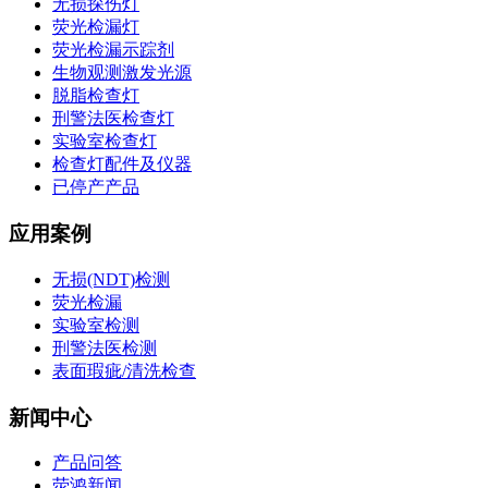
无损探伤灯
荧光检漏灯
荧光检漏示踪剂
生物观测激发光源
脱脂检查灯
刑警法医检查灯
实验室检查灯
检查灯配件及仪器
已停产产品
应用案例
无损(NDT)检测
荧光检漏
实验室检测
刑警法医检测
表面瑕疵/清洗检查
新闻中心
产品问答
荧鸿新闻