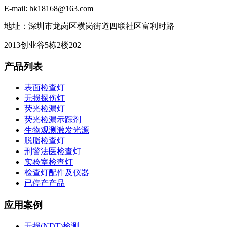
E-mail: hk18168@163.com
地址：深圳市龙岗区横岗街道四联社区富利时路
2013创业谷5栋2楼202
产品列表
表面检查灯
无损探伤灯
荧光检漏灯
荧光检漏示踪剂
生物观测激发光源
脱脂检查灯
刑警法医检查灯
实验室检查灯
检查灯配件及仪器
已停产产品
应用案例
无损(NDT)检测