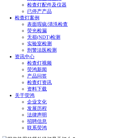
检查灯配件及仪器
已停产产品
检查灯案例
表面瑕疵/清洗检查
荧光检漏
无损(NDT)检测
实验室检测
刑警法医检测
资讯中心
检查灯视频
荧鸿新闻
产品问答
检查灯资讯
资料下载
关于荧鸿
企业文化
发展历程
法律声明
招聘信息
联系荧鸿