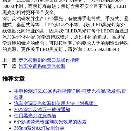
稳定；LED黑光灯的寿命比汞灯长很多，一般可达到30000-
50000小时，而汞灯寿命短；汞灯含汞不安全且不节能，LED
黑光灯相对更环保且安全。
深圳荧鸿研发并生产LED黑光，有便携手电筒式、手持式、悬
挂式、桌面式等等，LED从1-8个不等。我们LED黑光灯紫外
线强度比同行业的高，因为我们LED黑光灯每个LED前面通过
添加3-4个不同的光学透镜或镜片，通过不同的角度、高度光
学透镜和镜片的组合，可以按照客户的要求人为的制造出特殊
的光源。更多关于LED黑光灯，请咨询：0755-89233889！
上一篇:
荧光检漏剂的双口瓶操作指南
下一篇:
汽车空调系统荧光检漏
推荐文章
手电检测灯SL6300系列视频详解-可荧光检漏/激发/瑕疵
检测
汽车空调荧光检漏剂使用方法（附视频）
2025深圳荧鸿五一放假通知
使用黑光灯注意事项
6个影响荧光检漏剂荧光效果的因素
365nm紫外线灯应用分类