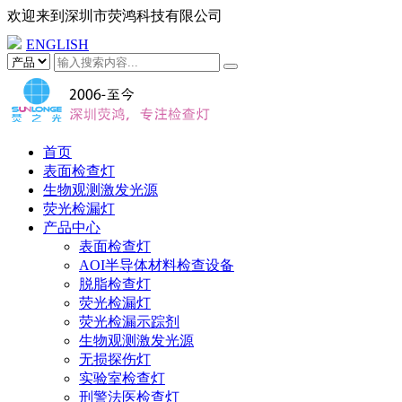
欢迎来到
深圳市荧鸿科技有限公司
ENGLISH
首页
表面检查灯
生物观测激发光源
荧光检漏灯
产品中心
表面检查灯
AOI半导体材料检查设备
脱脂检查灯
荧光检漏灯
荧光检漏示踪剂
生物观测激发光源
无损探伤灯
实验室检查灯
刑警法医检查灯