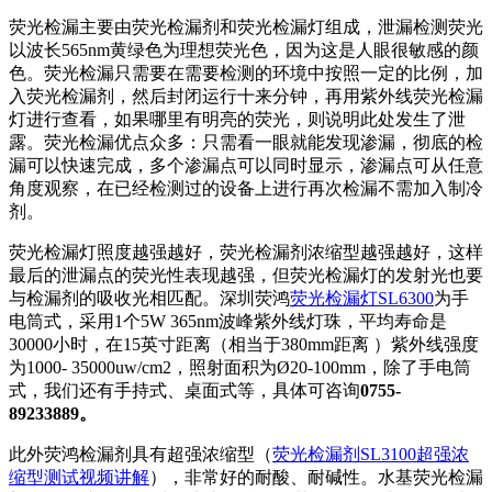
荧光检漏主要由荧光检漏剂和荧光检漏灯组成，泄漏检测荧光
以波长565nm黄绿色为理想荧光色，因为这是人眼很敏感的颜
色。荧光检漏只需要在需要检测的环境中按照一定的比例，加
入荧光检漏剂，然后封闭运行十来分钟，再用紫外线荧光检漏
灯进行查看，如果哪里有明亮的荧光，则说明此处发生了泄
露。荧光检漏优点众多：只需看一眼就能发现渗漏，彻底的检
漏可以快速完成，多个渗漏点可以同时显示，渗漏点可从任意
角度观察，在已经检测过的设备上进行再次检漏不需加入制冷
剂。
荧光检漏灯照度越强越好，荧光检漏剂浓缩型越强越好，这样
最后的泄漏点的荧光性表现越强，但荧光检漏灯的发射光也要
与检漏剂的吸收光相匹配。深圳荧鸿
荧光检漏灯SL6300
为手
电筒式，采用1个5W 365nm波峰紫外线灯珠，平均寿命是
30000小时，在15英寸距离（相当于380mm距离 ）紫外线强度
为1000- 35000uw/cm2，照射面积为Ø20-100mm，除了手电筒
式，我们还有手持式、桌面式等，具体可咨询
0755-
89233889。
此外荧鸿检漏剂具有超强浓缩型（
荧光检漏剂SL3100超强浓
缩型测试视频讲解
），非常好的耐酸、耐碱性。水基荧光检漏