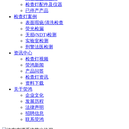
检查灯配件及仪器
已停产产品
检查灯案例
表面瑕疵/清洗检查
荧光检漏
无损(NDT)检测
实验室检测
刑警法医检测
资讯中心
检查灯视频
荧鸿新闻
产品问答
检查灯资讯
资料下载
关于荧鸿
企业文化
发展历程
法律声明
招聘信息
联系荧鸿