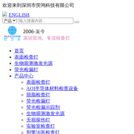
欢迎来到
深圳市荧鸿科技有限公司
ENGLISH
首页
表面检查灯
生物观测激发光源
荧光检漏灯
产品中心
表面检查灯
AOI半导体材料检查设备
脱脂检查灯
荧光检漏灯
荧光检漏示踪剂
生物观测激发光源
无损探伤灯
实验室检查灯
刑警法医检查灯