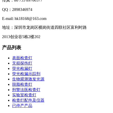
传真：86 755 89760577
QQ：2898346974
E-mail: hk18168@163.com
地址：深圳市龙岗区横岗街道四联社区富利时路
2013创业谷5栋2楼202
产品列表
表面检查灯
无损探伤灯
荧光检漏灯
荧光检漏示踪剂
生物观测激发光源
脱脂检查灯
刑警法医检查灯
实验室检查灯
检查灯配件及仪器
已停产产品