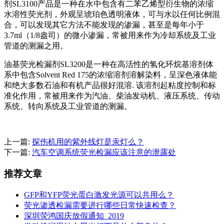
剂SL3100产品是一种在水中包含有二苯乙烯型衍生物的浓缩
水溶性荧光剂，外观呈琥珀色透明液体，可与水以任何比例混
合，可以发现其它方法不能发现的渗漏，甚至是每年小于
3.7ml（1/8盎司）的微小渗漏，常被用来作为冷却系统及工业
管道的测漏之用。
油基荧光检漏剂SL3200是一种在高活性的氢化环烷基溶剂体
系中包含Solvent Red 175的浓缩溶剂溶解染料，呈深色液体能
和绝大多数石油和有机产品很好混溶. 该溶剂起粘度控制和标
准化作用，常被用来作为汽油、柴油发动机、液压系统、传动
系统、转向系统及工业管道的测漏。
上一篇:
探伤机用的紫外线灯是汞灯么？
下一篇:
汽车空调系统荧光检漏应该注意的泄露处
推荐文章
GFP和YFP荧光蛋白激发光源可以共用么？
荧光渗透检漏需要进行哪些日常快速检查？
深圳荧鸿国庆放假通知_2019