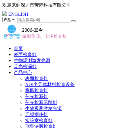
欢迎来到
深圳市荧鸿科技有限公司
ENGLISH
首页
表面检查灯
生物观测激发光源
荧光检漏灯
产品中心
表面检查灯
AOI半导体材料检查设备
脱脂检查灯
荧光检漏灯
荧光检漏示踪剂
生物观测激发光源
无损探伤灯
实验室检查灯
刑警法医检查灯