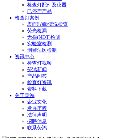
检查灯配件及仪器
已停产产品
检查灯案例
表面瑕疵/清洗检查
荧光检漏
无损(NDT)检测
实验室检测
刑警法医检测
资讯中心
检查灯视频
荧鸿新闻
产品问答
检查灯资讯
资料下载
关于荧鸿
企业文化
发展历程
法律声明
招聘信息
联系荧鸿