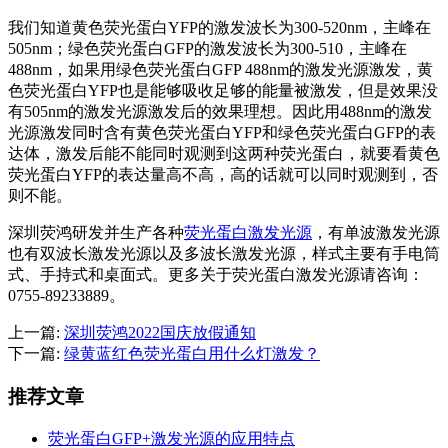
我们知道黄色荧光蛋白YFP的激发波长为300-520nm，主峰在
505nm；绿色荧光蛋白GFP的激发波长为300-510，主峰在
488nm，如果用绿色荧光蛋白GFP 488nm的激发光源激发，黄
色荧光蛋白YFP也是能够吸收足够的能量被激发，但是效果没
有505nm的激发光源激发后的效果理想。因此用488nm的激发
光源激发同时含有黄色荧光蛋白YFP和绿色荧光蛋白GFP的表
达体，激发后能不能同时观测到这两种荧光蛋白，就要看黄色
荧光蛋白YFP的表达量高不高，高的话就可以同时观测到，否
则不能。
深圳荧鸿研发并生产各种
荧光蛋白激发光源
，有单波激发光源
也有双波长激发光源以及多波长激发光源，样式主要有手电筒
式、手持式和桌面式。更多关于荧光蛋白激发光源请咨询：
0755-89233889。
上一篇:
深圳荧鸿2022国庆放假通知
下一篇:
绿黄蓝红色荧光蛋白用什么灯激发？
推荐文章
荧光蛋白GFP+激发光源的应用特点