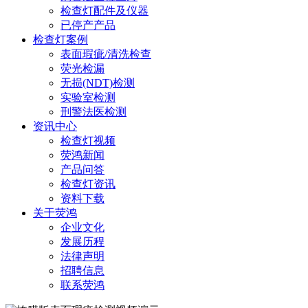
检查灯配件及仪器
已停产产品
检查灯案例
表面瑕疵/清洗检查
荧光检漏
无损(NDT)检测
实验室检测
刑警法医检测
资讯中心
检查灯视频
荧鸿新闻
产品问答
检查灯资讯
资料下载
关于荧鸿
企业文化
发展历程
法律声明
招聘信息
联系荧鸿