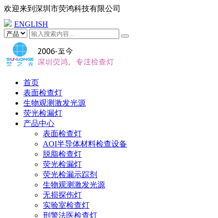
欢迎来到
深圳市荧鸿科技有限公司
ENGLISH
首页
表面检查灯
生物观测激发光源
荧光检漏灯
产品中心
表面检查灯
AOI半导体材料检查设备
脱脂检查灯
荧光检漏灯
荧光检漏示踪剂
生物观测激发光源
无损探伤灯
实验室检查灯
刑警法医检查灯