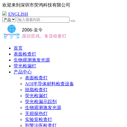
欢迎来到
深圳市荧鸿科技有限公司
ENGLISH
首页
表面检查灯
生物观测激发光源
荧光检漏灯
产品中心
表面检查灯
AOI半导体材料检查设备
脱脂检查灯
荧光检漏灯
荧光检漏示踪剂
生物观测激发光源
无损探伤灯
实验室检查灯
刑警法医检查灯