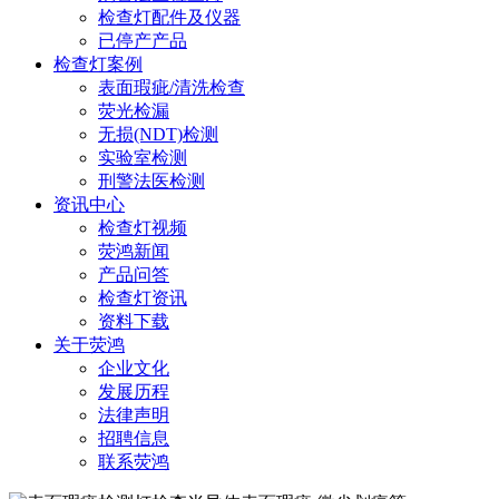
检查灯配件及仪器
已停产产品
检查灯案例
表面瑕疵/清洗检查
荧光检漏
无损(NDT)检测
实验室检测
刑警法医检测
资讯中心
检查灯视频
荧鸿新闻
产品问答
检查灯资讯
资料下载
关于荧鸿
企业文化
发展历程
法律声明
招聘信息
联系荧鸿